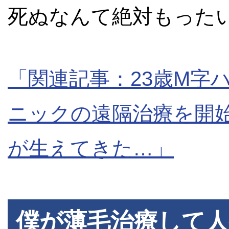
死ぬなんて絶対もった
「関連記事：23歳M字
ニックの遠隔治療を開
が生えてきた…」
僕が薄毛治療して