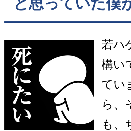
と思っていた僕
若ハ
構い
てい
ら、
も、