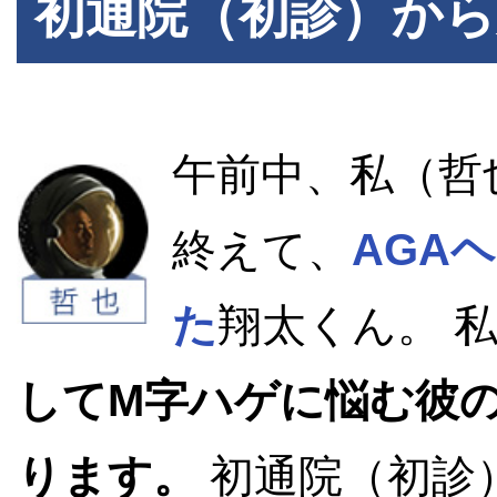
初通院（初診）か
午前中、私（哲
終えて、
AGA
た
翔太くん。 
してM字ハゲに悩む彼
ります。
初通院（初診